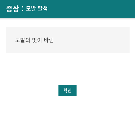
증상 :
모발 탈색
모발의 빛이 바램
확인