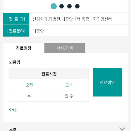
[진 료 과]
신경외과,암병원,뇌종양센터,육종ㆍ희귀암센터
[진료분야]
뇌종양
진료일정
학력/경력
뇌종양
진료시간
진료예약
오전
오후
수
월,수
안내
논문