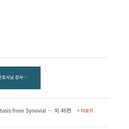
신경외과 송상우 교수님 & 고객만족팀 서희정 간호사님 감사합니다.
[논문] 68Ga-DOATATOC Brain PET/CT Imaging in a case of Dural Metastasis from Synovial Sarcoma
외 46편
+ 더보기