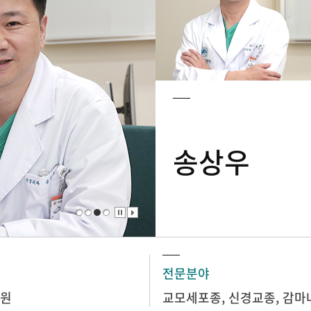
송상우
전문분야
원
교모세포종, 신경교종, 감마