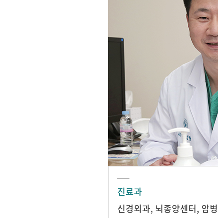
진료과
신경외과
,
뇌종양센터
,
암병