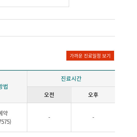
가까운 진료일정 보기
진료시간
방법
오전
오후
예약
-
-
7575)