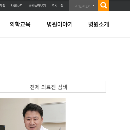
Language
가입
나의차트
병원둘러보기
오시는길
의학교육
병원이야기
병원소개
전체 의료진 검색