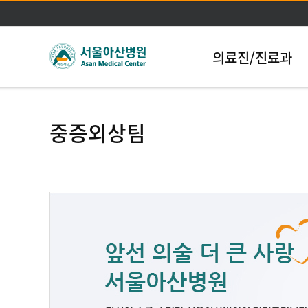
의료진/진료과
중증외상팀