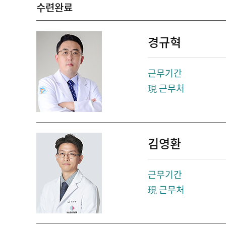
수련완료
경규혁
근무기간
現 근무처
김영환
근무기간
現 근무처