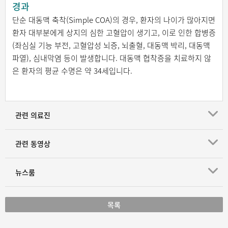
경과
단순 대동맥 축착(Simple COA)의 경우, 환자의 나이가 많아지면
환자 대부분에게 상지의 심한 고혈압이 생기고, 이로 인한 합병증
(좌심실 기능 부전, 고혈압성 뇌증, 뇌출혈, 대동맥 박리, 대동맥
파열), 심내막염 등이 발생합니다. 대동맥 협착증을 치료하지 않
은 환자의 평균 수명은 약 34세입니다.
관련 의료진
관련 동영상
뉴스룸
목록