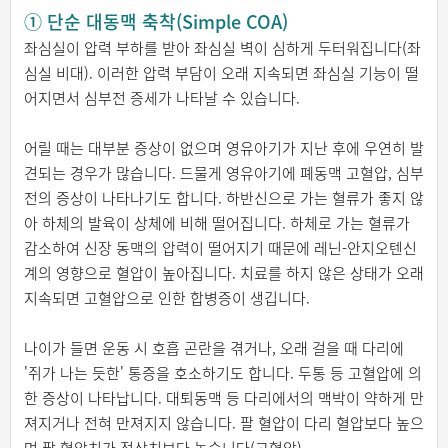
① 단순 대동맥 축착(Simple COA)
좌심실이 압력 부하를 받아 좌심실 벽이 심하게 두터워집니다(좌
심실 비대). 이러한 압력 부담이 오래 지속되면 좌심실 기능이 떨
어지면서 심부전 증세가 나타날 수 있습니다.
어릴 때는 대부분 증상이 없으며 영유아기가 지난 후에 우연히 발
견되는 경우가 많습니다. 드물게 영유아기에 폐동맥 고혈압, 심부
전의 증상이 나타나기도 합니다. 하반신으로 가는 혈류가 좋지 않
아 하체의 발육이 상체에 비해 떨어집니다. 하체로 가는 혈류가
감소하여 신장 동맥의 압력이 떨어지기 때문에 레닌-안지오텐신
계의 영향으로 혈압이 높아집니다. 치료를 하지 않은 상태가 오래
지속되면 고혈압으로 인한 합병증이 생깁니다.
나이가 들면 운동 시 호흡 곤란을 겪거나, 오래 걸을 때 다리에
'쥐가 나는 듯한' 통증을 호소하기도 합니다. 두통 등 고혈압에 의
한 증상이 나타납니다. 대퇴동맥 등 다리에서의 맥박이 약하게 만
져지거나 전혀 만져지지 않습니다. 팔 혈압이 다리 혈압보다 높으
며 팔 혈압치가 정상치보다 높습니다(고혈압).