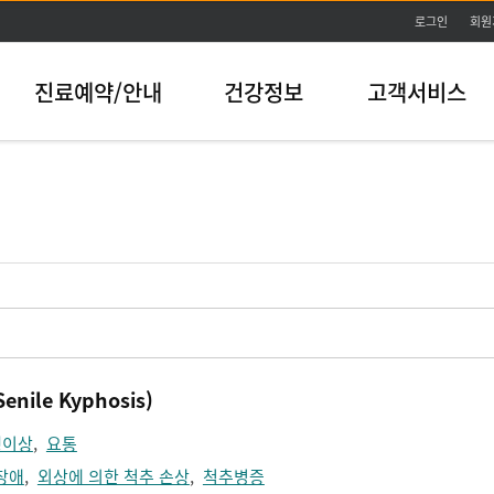
본문바로가기
로그인
회원
진료예약/안내
건강정보
고객서비스
ile Kyphosis)
행이상
,
요통
장애
,
외상에 의한 척추 손상
,
척추병증