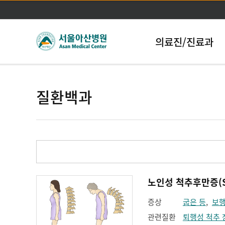
의료진/진료과
질환백과
노인성 척추후만증(Sen
증상
굽은 등
,
보
관련질환
퇴행성 척추 