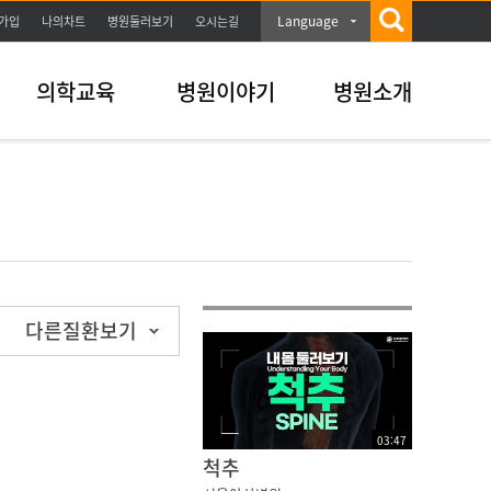
Language
가입
나의차트
병원둘러보기
오시는길
의학교육
병원이야기
병원소개
다른질환보기
03
:
47
척추