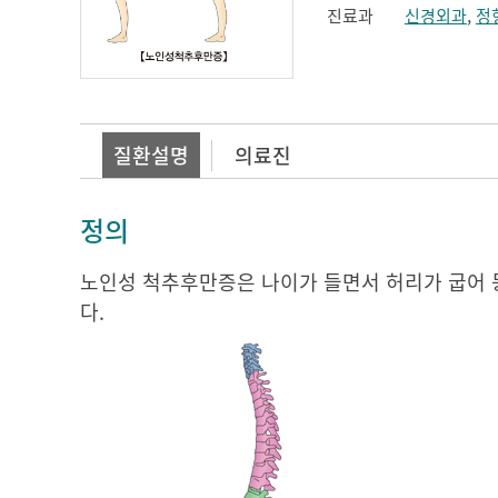
진료과
신경외과
,
정
질환설명
의료진
정의
노인성 척추후만증은 나이가 들면서 허리가 굽어 등
다.