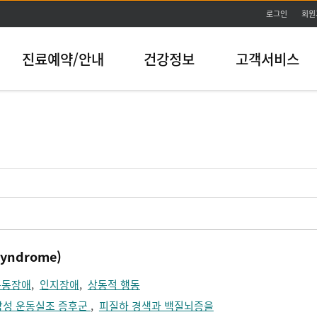
본문바로가기
로그인
회원
진료예약/안내
건강정보
고객서비스
yndrome)
운동장애
,
인지장애
,
상동적 행동
장성 운동실조 증후군
,
피질하 경색과 백질뇌증을