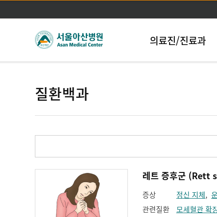
의료진/진료과
질환백과
레트 증후군 (Rett s
증상
정신 지체
,
관련질환
모세혈관 확