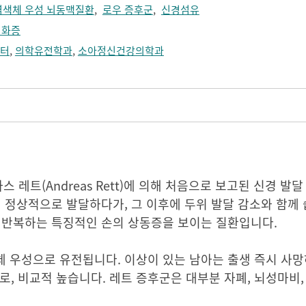
염색체 우성 뇌동맥질환
,
로우 증후군
,
신경섬유
경화증
터
,
의학유전학과
,
소아정신건강의학과
레아스 레트(Andreas Rett)에 의해 처음으로 보고된 신경 발
 정상적으로 발달하다가, 그 이후에 두위 발달 감소와 함께 
작을 반복하는 특징적인 손의 상동증을 보이는 질환입니다.
체 우성으로 유전됩니다. 이상이 있는 남아는 출생 즉시 사
명으로, 비교적 높습니다. 레트 증후군은 대부분 자폐, 뇌성마비