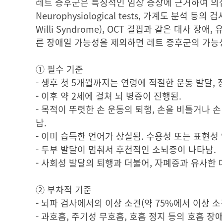
레트 증후군은 특징적인 임상 증상에 근거하여 의심할 수 있
Neurophysiological tests, 가계도 분석 등
Willi Syndrome), OCT 결핍과 같은 대사
른 장애일 가능성을 제외하면 레트 증후군의 가능
① 필수 기준
- 생후 첫 5개월까지는 연령에 적절한 운동 발달, 
- 이후 약 2세에 걸쳐 뇌 병증이 진행됨.
- 목적이 뚜렷한 손 운동의 퇴행, 손을 비틀거나 
남.
- 이미 습득한 언어가 상실됨. 수용성 또는 표현성
- 두부 발달이 멈춰서 후천적인 소뇌증이 나타남.
- 사회성 발달의 퇴행과 더불어, 자폐증과 유사한 
② 부차적 기준
- 뇌파 검사에서의 이상 소견(약 75%에서 이상 소
- 과호흡, 주기성 무호흡, 호흡 정지 등의 호흡 장