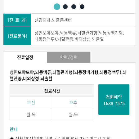
[진 료 과]
신경외과,뇌졸중센터
성인모야모야,뇌동맥류,뇌혈관기형(뇌동정맥기형,
[진료분야]
뇌동정맥루),뇌혈관종,비외상성 뇌출혈
진료일정
학력/경력
성인모야모야,뇌동맥류,뇌혈관기형(뇌동정맥기형,뇌동정맥루),뇌
혈관종,비외상성 뇌출혈
진료시간
전화예약
오전
오후
1688-7575
월,목
월,목
안내
◈ 신환/초진/의초 예약 시 : 외부 영상 자료 반드시 지참