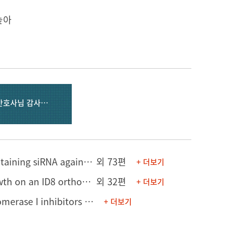
높아
산부인과 이신화 교수님 & 수술간호팀 전소미 간호사님 감사합니다.
[논문] Evaluation of the anti-cancer efficacy of lipid nanoparticles containing siRNA against HPV16 E6/E7 combined with cisplatin in a xenograft model of cervical cancer
외 73편
+ 더보기
[의학포스터] Immunotherapy with dendritic cells inhibited tumor growth on an ID8 orthotropic mouse model of ovarian cancer
외 32편
+ 더보기
[연구발표] The efficacy and toxicity of camptothecin analogue topoisomerase I inhibitors in patients with recurrent or refractory epithelial ovarian carcinoma and primary peritoneal carcinomatosis
+ 더보기