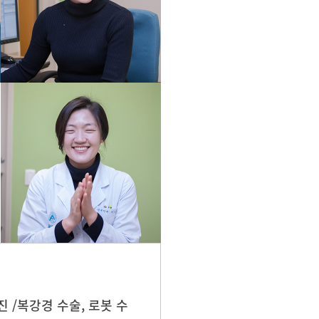
 /복강경 수술, 로봇 수