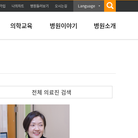
Language
가입
나의차트
병원둘러보기
오시는길
의학교육
병원이야기
병원소개
전체 의료진 검색