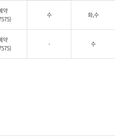
예약
수
화,수
7575)
예약
-
수
7575)