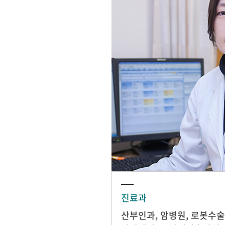
진료과
산부인과
,
암병원
,
로봇수술