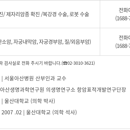
전화
진/ 제자리암종 확진 /복강경 수술, 로봇 수술
(1688-
전화
소암, 자궁내막암, 자궁경부암, 질/외음부암)
(1688-
검사실로 전화 주시기 바랍니다.(☎02-3010-3621)
09 ~ | 서울아산병원 산부인과 교수
.07 | 아산생명과학연구원 의생명연구소 항암표적개발연구단장
3 ~ | 울산대학교 (의학 박사)
 ~ 2007 .02 | 울산대학교 (의학 석사)