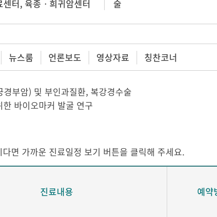
료센터
,
육종ㆍ희귀암센터
술
뉴스룸
언론보도
영상자료
칭찬코너
궁경부암) 및 부인과질환, 복강경수술
위한 바이오마커 발굴 연구
다면 가까운 진료일정 보기 버튼을 클릭해 주세요.
진료내용
예약