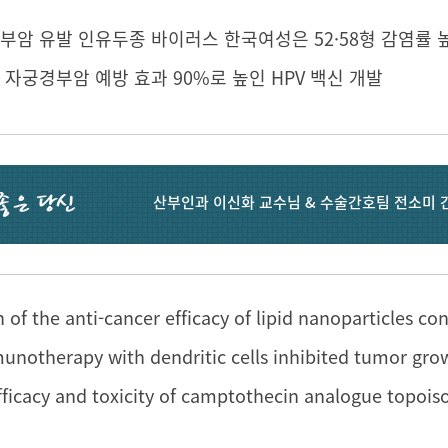
부암 유발 인유두종 바이러스 한국여성은 52·58형 감염률 
 자궁경부암 예방 효과 90%로 높인 HPV 백신 개발