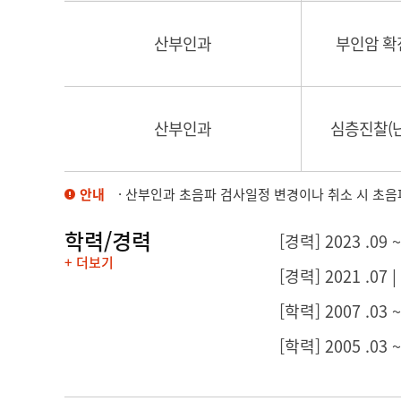
산부인과
부인암 확
산부인과
심층진찰(난
안내
· 산부인과 초음파 검사일정 변경이나 취소 시 초음파 
학력/경력
[경력] 2023 .
+ 더보기
[경력] 2021 
[학력] 2007 .0
[학력] 2005 .03