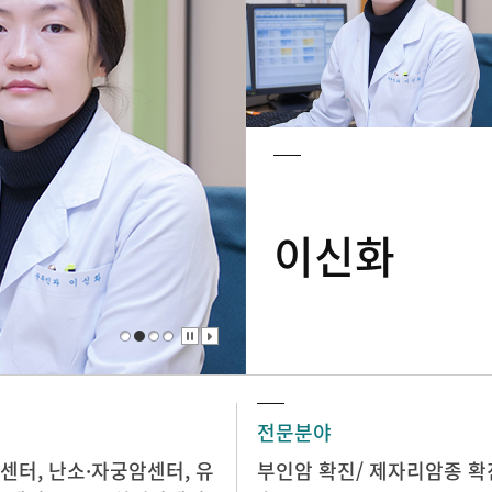
이신화
전문분야
센터
,
난소·자궁암센터
,
유
부인암 확진/ 제자리암종 확진