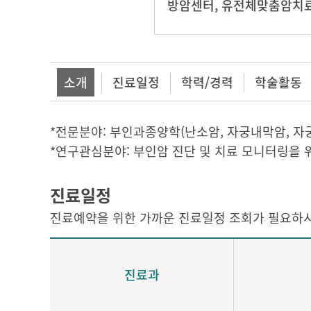
방암센터
,
유전체맞춤암치
소개
진료일정
학력/경력
학술활동
*전문분야: 부인과종양학(난소암, 자궁내막암, 자
*연구관심분야: 부인암 진단 및 치료 모니터링을 
진료일정
진료예약을 위한 가까운 진료일정 조회가 필요하시
진료과