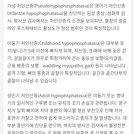
가성 저인산증(Pseudohypophosphatasia)은 영아기 저인산증
(Infantile hypophophatasia)을 진단하는 임상 증상, 생화학 검
사, 방사선 검사에서는 저인산증의 소견을 보이지만, 혈청의 알칼
라인 포스파테이스 활성도가 정상 범위인 것이 특징적입니다.
아동기 저인산증(Childhood hypophosphatasia)은 대부분 유
치(앞니)가 5세 이전에 빠지게 되며, 저신장, 또래에 비해 늦은 걷
기, 걸음걸이가 좌우로 휘청거리며 걷는 동요성 보행(오리걸음,
근육 병증의 보행 : waddling myopathic gait) 등이 나타납니다.
골격 기형, 뼈의 통증과 골절이 특징적입니다. 골간과 골간단부의
골절이 나타날 수 있습니다.
성인기 저인산증(Adult hypophsphatasia)은 아동기 또는 영아
기의 일시적인 구루병 또는 유치의 조기 손실과 관련됩니다. 영구
치가 일찍 빠지며 치아 표면의 에나멜 형성 부전으로 인해 치아
표면이 거칠고 연하며 쉽게 부스러지고 충치가 잘 발생합니다. 대
부분 중년기에 진단을 받으며, 하지의 방사선 검사에서 불완전한
골절이라고 생각되는 곳 위에 골막의 비후와 골 신생을 볼 수 있