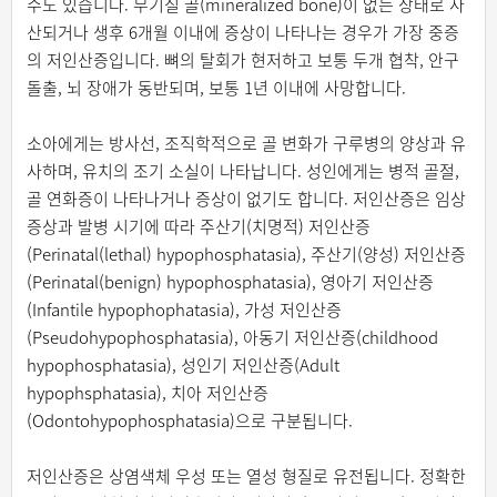
수도 있습니다. 무기질 골(mineralized bone)이 없는 상태로 사
산되거나 생후 6개월 이내에 증상이 나타나는 경우가 가장 중증
의 저인산증입니다. 뼈의 탈회가 현저하고 보통 두개 협착, 안구
돌출, 뇌 장애가 동반되며, 보통 1년 이내에 사망합니다.
소아에게는 방사선, 조직학적으로 골 변화가 구루병의 양상과 유
사하며, 유치의 조기 소실이 나타납니다. 성인에게는 병적 골절,
골 연화증이 나타나거나 증상이 없기도 합니다. 저인산증은 임상
증상과 발병 시기에 따라 주산기(치명적) 저인산증
(Perinatal(lethal) hypophosphatasia), 주산기(양성) 저인산증
(Perinatal(benign) hypophosphatasia), 영아기 저인산증
(Infantile hypophophatasia), 가성 저인산증
(Pseudohypophosphatasia), 아동기 저인산증(childhood
hypophosphatasia), 성인기 저인산증(Adult
hypophsphatasia), 치아 저인산증
(Odontohypophosphatasia)으로 구분됩니다.
저인산증은 상염색체 우성 또는 열성 형질로 유전됩니다. 정확한