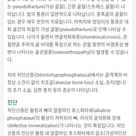
는 pseudofracture(가성 골절), 긴장 골절(스트레스 골절)이 나
타납니다. 발의 통증이 일반적으로 나타납니다. 중족골의 골절이
있는 경우 매우 천천히 치료됩니다. 허벅지와 엉덩이의 통증은 대
퇴 골간의 피질의 가성 골절(pseudofracture)로 인해 나타날 수
있습니다. 나이가 들면서 연골석회화증(chondrocalcinosis), 관
절연골 주위의 골 비대를 특징으로 하는 관절 표면의 비염증성 병
변이 나타나는 골관절증(osteoarthropathy)이 발생할 수 있습니
다.
치아 저인산증(Odontohypophosphatasia)에서는 골격계의 비
정상 소견이 없이 치조골(alveolar bone loss) 소실, 유치(앞니)
의 조기 소실, 심한 충치 등의 증상이 나타납니다.
진단
저인산증은 혈청과 뼈의 알칼라인 포스파타제(alkaline
phosphatase)의 활성이 저하되어 뼈, 치아의 골석회화 장애
(defective mineralization)가 나타나는 것이 특징입니다. 저인
산증의 진단은 혈청 내 알칼라인 포스파타제의 감소(가성저인산