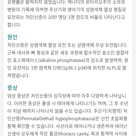
유병률은 밝혀지지 않았습니다. 캐나다의 온타리오주의 소아과
병원의 기록에 의하면 주산기와 영아기의 상염색체 열성 형질로
유전되는 저인산증이 10만 명당 1명 정도의 비율로 나타난다고
합니다.
원인
저인산증은 상염색체 열성 유전 또는 상염색체 우성 유전됩니다.
근육 대사와 뼈 형성과 같은 세포 과정에 필수적인 효소인 알칼라
인 포스파테이스(alkaline phosphatase)의 감소로 발생하며, 원
인 유전자는 1번 염색체 단완(1p36.1-p34)에 위치한 ALPL로 밝
혀졌습니다.
증상
임상 증상은 저인산증의 심각성에 따라 아주 다양하게 나타납니
다. 이러한 증상은 출생 시 태아에게 나타나기도 하며, 그 후 수년
이 지날 때까지 나타나지 않을 수도 있습니다. 주산기(치명적) 저
인산증(Perinatal(lethal) hypophosphatasia)은 산전 초음파를
통해 확인할 수 있습니다. 사산아로 태어나거나 생존하여 태어난
신생아 모두에게 작은 흉강(thoracic cavity; 목과 횡격막 사이에