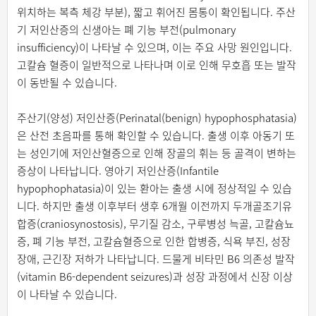
위치하는 복측 체강 부분), 짧고 휘어진 몸통이 확인됩니다. 주산
기 저인산증의 신생아는 폐 기능 부전(pulmonary
insufficiency)이 나타날 수 있으며, 이는 주요 사망 원인입니다.
고칼슘 혈증이 일반적으로 나타나며 이로 인해 무호흡 또는 발작
이 동반될 수 있습니다.
주산기(양성) 저인산증(Perinatal(benign) hypophosphatasia)
은 산전 초음파를 통해 확인할 수 있습니다. 출생 이후 아동기 또
는 성인기에 저인산혈증으로 인해 장골의 휘는 등 골격이 변하는
증상이 나타납니다. 영아기 저인산증(Infantile
hypophophatasia)이 있는 환아는 출생 시에 정상적일 수 있습
니다. 하지만 출생 이후부터 생후 6개월 이전까지 두개골조기유
합증(craniosynostosis), 무기질 감소, 구루병성 늑골, 고칼슘뇨
증, 폐 기능 부전, 고칼슘혈증으로 인한 합병증, 식욕 부진, 성장
장애, 근긴장 저하가 나타납니다. 드물게 비타민 B6 의존성 발작
(vitamin B6-dependent seizures)과 성장 과정에서 신장 이상
이 나타날 수 있습니다.