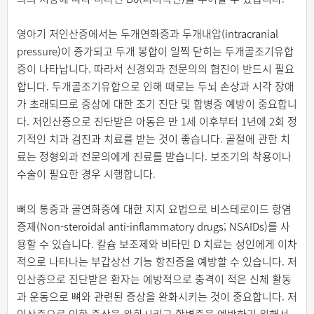
영아기 저인산증에서는 두개연화증과 두개내압(intracranial
pressure)이 증가되고 두개 봉합이 일찍 닫히는 두개골조기유합
증이 나타납니다. 따라서 신경외과 전문의의 협진이 반드시 필요
합니다. 두개골조기유합으로 인해 때로는 두뇌 손상과 시각 장애
가 초래되므로 증상에 대한 조기 진단 및 합병증 예방이 중요합니
다. 저인산증으로 진단받은 아동은 만 1세 이후부터 1년에 2회 정
기적인 치과 검진과 치료를 받는 것이 좋습니다. 골절에 관한 치
료는 정형외과 전문의에게 진료를 받습니다. 보조기의 착용이나
수술이 필요한 경우 시행합니다.
뼈의 통증과 골연화증에 대한 지지 요법으로 비스테로이드 항염
증제(Non-steroidal anti-inflammatory drugs; NSAIDs)를 사
용할 수 있습니다. 칼슘 보조제와 비타민 D 치료는 성인에게 이차
적으로 나타나는 부갑상선 기능 항진증을 예방할 수 있습니다. 저
인산증으로 진단받은 환자는 예방적으로 충격이 적은 신체 활동
과 운동으로 뼈와 관련된 증상을 완화시키는 것이 중요합니다. 저