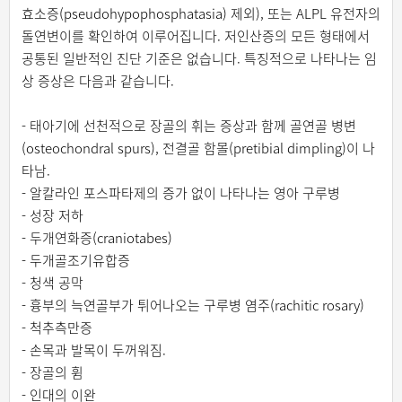
효소증(pseudohypophosphatasia) 제외), 또는 ALPL 유전자의
돌연변이를 확인하여 이루어집니다. 저인산증의 모든 형태에서
공통된 일반적인 진단 기준은 없습니다. 특징적으로 나타나는 임
상 증상은 다음과 같습니다.
- 태아기에 선천적으로 장골의 휘는 증상과 함께 골연골 병변
(osteochondral spurs), 전결골 함몰(pretibial dimpling)이 나
타남.
- 알칼라인 포스파타제의 증가 없이 나타나는 영아 구루병
- 성장 저하
- 두개연화증(craniotabes)
- 두개골조기유합증
- 청색 공막
- 흉부의 늑연골부가 튀어나오는 구루병 염주(rachitic rosary)
- 척추측만증
- 손목과 발목이 두꺼워짐.
- 장골의 휨
- 인대의 이완