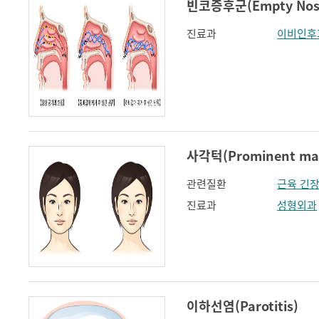
빈코증후군(Empty Nose
진료과
이비인후
사각턱(Prominent man
관련질환
근육 긴
진료과
성형외과
이하선염(Parotitis)