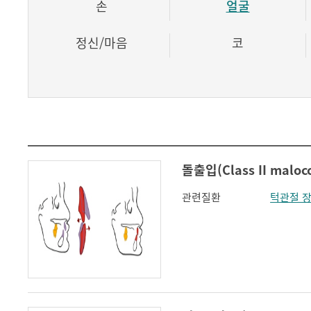
손
얼굴
정신/마음
코
돌출입(Class II malocc
관련질환
턱관절 