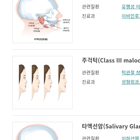
관련질환
유행성 
진료과
이비인후
주걱턱(Class III maloc
관련질환
턱관절 
진료과
성형외과
타액선암(Salivary Glan
관련질환
이하선염