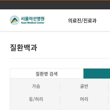
본문바로가기
의료진/진료과
질환백과
질환명 검색
가슴
골반
등/허리
머리