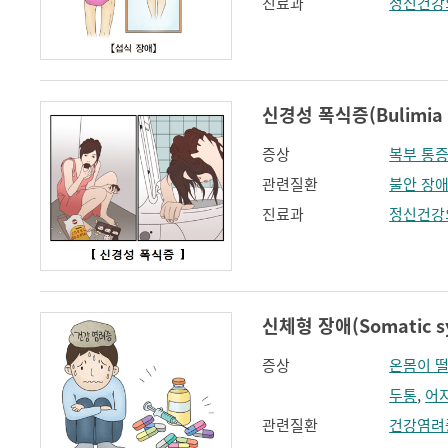
진료과
정신건강
신경성 폭식증(Bulimia 
증상
복부 통
관련질환
불안 장
진료과
정신건강
신체형 장애(Somatic sy
증상
온몸이 
두통
,
어
관련질환
건강염려