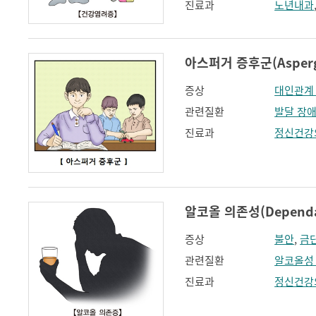
진료과
노년내과
아스퍼거 증후군(Asperge
증상
대인관계
관련질환
발달 장
진료과
정신건강
알코올 의존성(Dependanc
증상
불안
,
금
관련질환
알코올성
진료과
정신건강