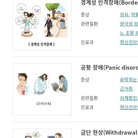
경계성 인격장애(Borderlin
증상
의심
,
약
관련질환
양극성 
노 조절 
진료과
정신건강
공황 장애(Panic disord
증상
숨막히는
근거림
관련질환
심계항진
진료과
정신건강
금단 현상(Withdrawal