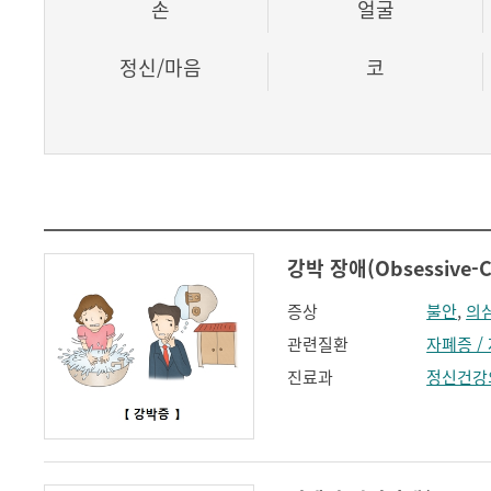
손
얼굴
정신/마음
코
강박 장애(Obsessive-Co
증상
불안
,
의
관련질환
자폐증 /
진료과
정신건강