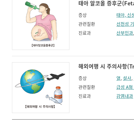
태아 알코올 증후군(Fetal 
증상
태아, 신
관련질환
선천성 
진료과
산부인과
해외여행 시 주의사항(Trav
증상
열
,
설사
,
관련질환
급성 A형
진료과
감염내과