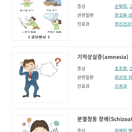
증상
손떨림
,
관련질환
알코올 
진료과
정신건강
기억상실증(amnesia)
증상
초조함
,
관련질환
외상성 
진료과
신경과
분열정동 장애(Schizoaffe
증상
와해된 