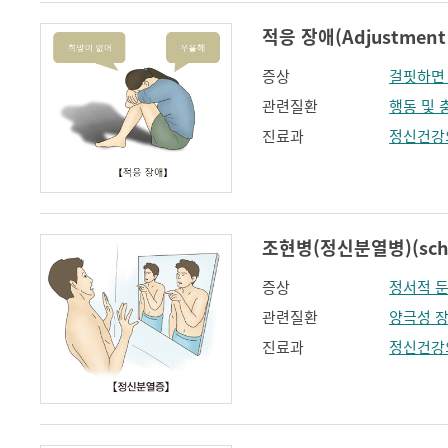
적응 장애(Adjustment 
증상
걸핏하면
관련질환
행동 및 
진료과
정신건강
조현병(정신분열병)(schiz
증상
정서적 
관련질환
양극성 
진료과
정신건강