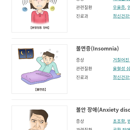
관련질환
우울증
,
진료과
정신건강
불면증(Insomnia)
증상
거칠어진
관련질환
울혈성 
진료과
정신건강
불안 장애(Anxiety diso
증상
초조함
,
관련질환
공황 장