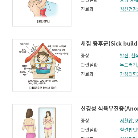
진료과
정신건강
새집 증후군(Sick build
증상
발진
,
천
관련질환
두드러기
진료과
가정의학
신경성 식욕부진증(Anorex
증상
저혈압
,
관련질환
철결핍빈