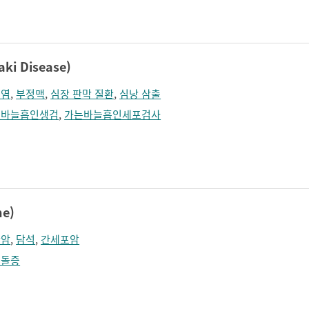
졸림
지남력 장애
콧등이 넓어짐
턱끝이 커보임
학습장애
혼돈
i Disease)
근염
,
부정맥
,
심장 판막 질환
,
심낭 삼출
는바늘흡인생검
,
가는바늘흡인세포검사
e)
관암
,
담석
,
간세포암
개돌증