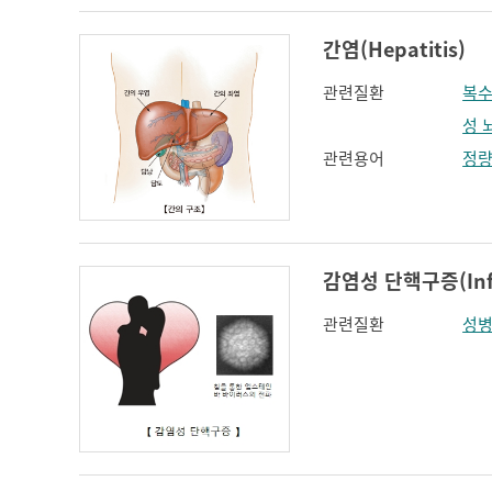
간염(Hepatitis)
관련질환
복
성 
관련용어
정
감염성 단핵구증(Infec
관련질환
성