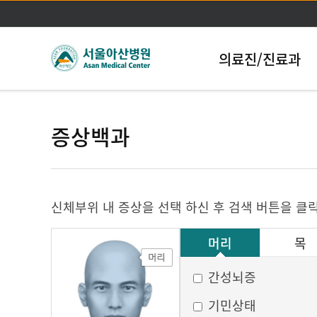
의료진/진료과
증상백과
신체부위 내 증상을 선택 하신 후 검색 버튼을 클
머리
목
그 외
간성뇌증
기민상태