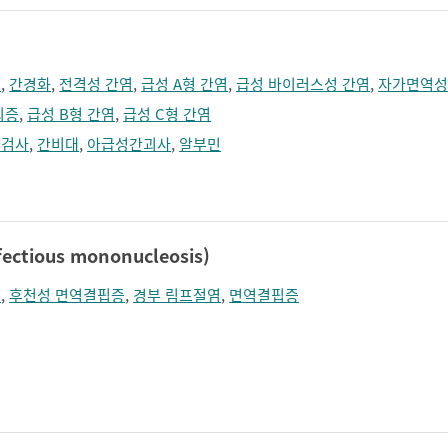
수
,
간경화
,
전격성 간염
,
급성 A형 간염
,
급성 바이러스성 간염
,
자가면역성
뇌증
,
급성 B형 간염
,
급성 C형 간염
량검사
,
간비대
,
아급성간괴사
,
알부민
tious mononucleosis)
병
,
후천성 면역결핍증
,
경부 림프절염
,
면역결핍증