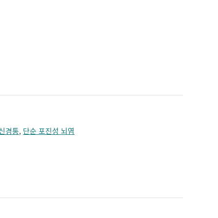
 신경통
,
단순 포진성 뇌염