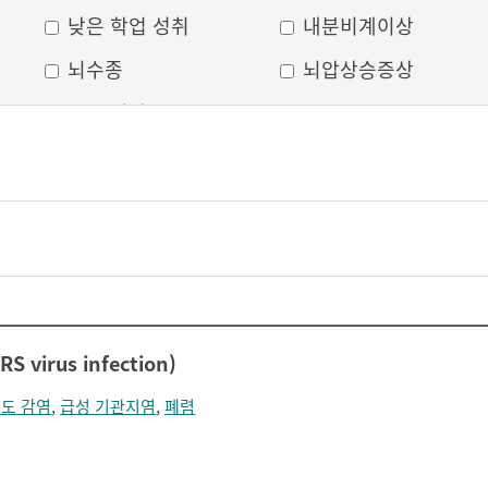
낮은 학업 성취
내분비계이상
뇌수종
뇌압상승증상
두부 외상
두통
머리모양 변형
모발 탈색
무의식
박동성 통증
비웃는 듯한 표정
삐뚤어진 눈, 코, 입
안면 변형
안면마비
어지러움
언어장애
virus infection)
얼굴부종
얼굴에 땀이 남
도 감염
,
급성 기관지염
,
폐렴
얼굴이 화끈거림
얼굴형태의 이상
의식 저하
이마가 넓어짐