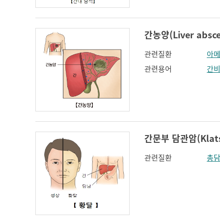
간농양(Liver absce
관련질환
아메
관련용어
간
간문부 담관암(Klatsk
관련질환
총담