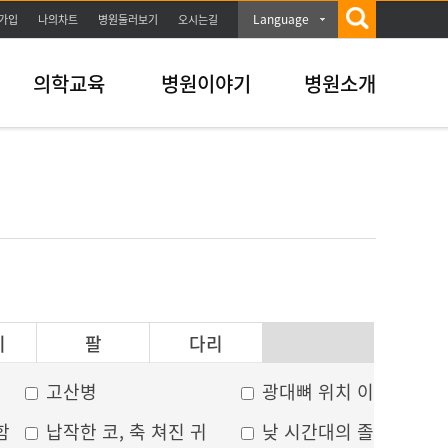
Language
가입
나의차트
병원둘러보기
오시는길
의학교육
병원이야기
병원소개
이
팔
다리
고산병
광대뼈 위치 이상
함
납작한 코, 축 쳐진 귀
낮 시간대의 졸음