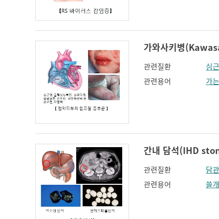
인지장애
코 옆과 입꼬리 주름
하악전돌
가와사키병(Kawasak
관련질환
심
관련용어
가
간내 담석(IHD ston
관련질환
담
관련용어
쓸