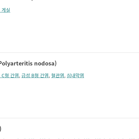
 게실
arteritis nodosa)
 C형 간염
,
급성 B형 간염
,
혈관염
,
심내막염
)