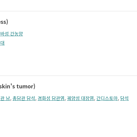
ss)
바성 간농양
비대
in's tumor)
관 낭
,
총담관 담석
,
경화성 담관염
,
궤양성 대장염
,
간디스토마
,
담석