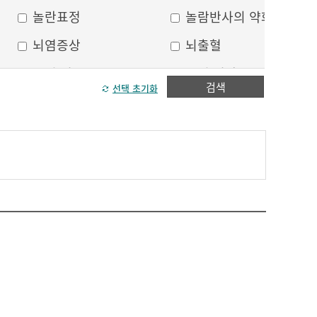
놀란표정
놀람반사의 약화
뇌염증상
뇌출혈
두피 건조
두피 열상
검색
선택 초기화
모발이 가늘어짐
모발이 거침
방향감각 상실
볼, 눈주위 움푹 꺼짐
수막자극증상
실인증
안면부 출혈
안면통
얼굴 중심선이 안맞음
얼굴 한쪽의 반점
얼굴에 털이 자람
얼굴의 나비모양 홍반
운동 실어증
원형, 타원형의 탈모
이마의 주름
이중턱