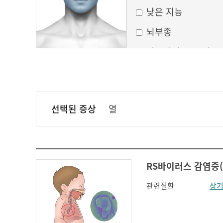
낮은 지능
뇌부종
달모양의 둥근 얼굴
만성 부비동염
무균성 뇌막염
선택된 증상
열
볼이 처짐
실행증
안면홍조
RS바이러스 감염증(RS 
얼굴모양변화
관련질환
상기
얼굴이 밋밋함
의식 변화