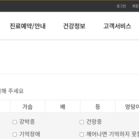
본문바로가기
로그인
회원
진료예약/안내
건강정보
고객서비스
릭해 주세요
가슴
배
등
엉덩
강박증
건망증
기억장애
깨어나면 기억하지 못