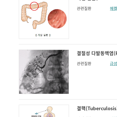
관련질환
메켈
결절성 다발동맥염(Poly
관련질환
급성
결핵(Tuberculosis