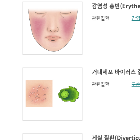
감염성 홍반(Erythem
관련질환
감염
거대세포 바이러스 질환(
관련질환
구
게실 질환(Diverticu