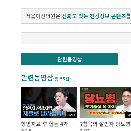
서울아산병원은
신뢰도 있는 건강정보 콘텐츠를
식탁 위에서 떨어지는 유리컵을 보고
관련동영상
재빠르게 움직여 컵을 잡거나
귀 주변에 앵앵거리며 날아다니는 모기를
관련동영상
손바닥으로 쳐서 잡아본 적, 있으실 텐데요.
(총
55건
)
이 때 우리의 눈과 귀는,
빠르게 뇌로 정보를 보내어 위험 여부를 판단한
말초신경에 명령하여 근육을 움직이게 합니다.
06:41
04
항암치료 후 힘든 4가지 증상, 재활치료로 달라질 수 있습니다!｜암행의사
?침묵
이렇게 우리 신체의 움직임은,
차승우
정창희