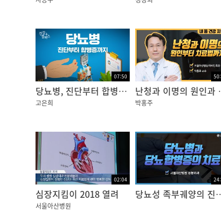
신경계를 통해 그 명령과 신호가
전달되어 나타나게 되는데요.
우리 몸의 신경계는 촘촘한 그물망과 같이
매우 정교한 네트워크를 이루고 있습니다.
07:50
50
신경계는 크게 중추신경계와
당뇨병, 진단부터 합병증까지
난청과 
고은희
말초신경계로 구분할 수 있습니다.
박홍주
중추신경계는
뇌와 척수로 구성돼 있으며
우리 몸의 여러 감각기관에서 받아들인 신경정
통합하고 조정하는 중앙처리장치로 볼 수 있습
02:04
24
심장지킴이 2018 열려
당뇨성 족부궤양의
말초신경계는
서울아산병원
중추신경계와 연결되어 자극과 반응을