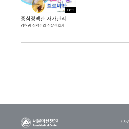
어느 한 곳에 손상이 발생하면
13:59
손상 부위 아래쪽 신경이 마비될 수 있습니다.
중심정맥관 자가관리
김현림 정맥주입 전문간호사
예를 들어
4번 경추, 즉 목뼈 부위의 신경 손상된 경우에는
그 아래로 사지마비가 올 수 있고
1번 요추, 즉 허리 부위의 신경이 손상된 경우
그 아래로 하지마비가 올 수 있습니다.
신경병증이 장기간 지속되면
치료가 쉽지 않다고 합니다.
평소에 이상감각이나 저림, 통증 등의 증상이 
잘 확인하도록 하고
환자
신경 손상의 주요 원인이 외상이므로