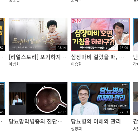
:52
05:14
06:00
이명의 원인과 치료
[리얼스토리] 포기하지 말자는 약속 '신경섬유종' 이태경 편
심장마비 걸렸을 때, 기침하면 살 수 있다구?!? NO!!
이범희
이승환
강
보를 모아
니다.
:45
28:17
27:53
 진단과 치료
당뇨망막병증의 진단과 치료
당뇨병의 이해와 관리
간
정창희
서