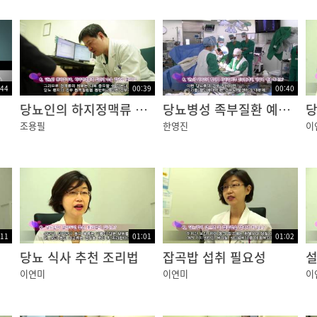
망으로
:44
00:39
00:40
당뇨인의 하지정맥류 수술
당뇨병성 족부질환 예방법
당
조용필
한영진
이
 등
다.
:11
01:01
01:02
다.
당뇨 식사 추천 조리법
잡곡밥 섭취 필요성
설
이연미
이연미
이