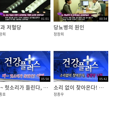
01:01
00:54
과 저혈당
당뇨병의 원인
창희
정창희
05:58
05:42
삐~ 헛소리가 들린다, 이명
소리 없이 찾아온다! 돌발성 난청
중호
정종우