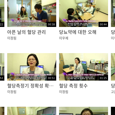
 보호되고 있으며 3겹의 뇌척수막으로 둘러싸여 있습니다.
:22
00:38
00:44
아픈 날의 혈당 관리
당뇨약에 대한 오해
당
경,
이정림
이우제
이
있습니다.
:53
00:51
01:25
혈당측정기 정확성 확인법
혈당 측정 횟수
당
이정림
이정림
고
데요.