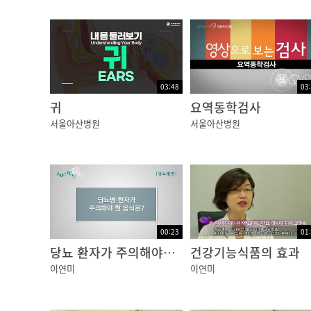
전기 신호의 형태로 각 기관과 주고받는 통신
볼 수 있습니다.
말초신경계는 뇌신경과 척수신경으로
구성되어 있고 전신에 뻗어있습니다.
03:48
03
귀
요역동학검사
서울아산병원
서울아산병원
그 중 뇌신경은 뇌에서 갈라져 나온 신경으로
후각, 시각, 청각 및 안면의 움직임과 혀의 미각
여러 가지 안면 감각과 운동에 작용하고 있습니
척수는 매우 중요한 신경 전달 경로로
뇌와 말초신경을 연결해주고
00:23
01
안면과 목의 일부를 제외한 몸 전체를 관장합니
당뇨 환자가 주의해야할 음식
건강기능식품의 효과
이연미
이연미
척수는 뇌의 아래쪽인 연수에 연결된