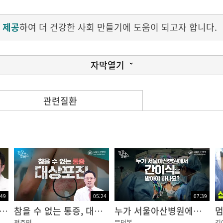
 제공
하여 더 건강한 사회 만들기에 도움이 되고자 합니다.
자막열기
관련질환
 뒤
:49
05:24
07:39
의 살인자 당뇨병? 초기증상은 어떤 것들이 있을까?
참을 수 없는 통증, 대상포진
누가 서울아산병원에서 간이식을 받아야 하나요? | 건강플러스
정준민
문덕복
김