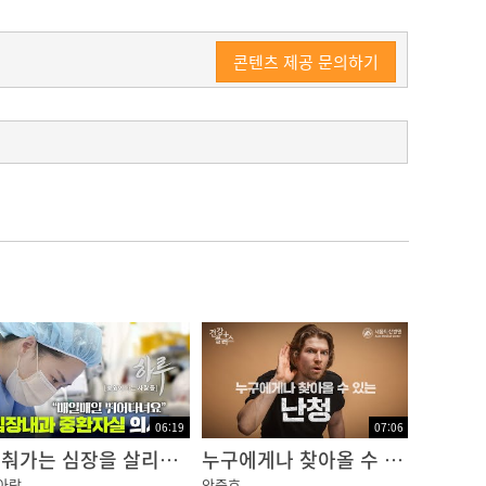
콘텐츠 제공 문의하기
06:19
07:06
멈춰가는 심장을 살리기 위해, 매일 치열한 사투를 벌이다 [심장내과 중환자실(CCU) 전담의사 편 - 하루;병원에 사는 사람들]
누구에게나 찾아올 수 있는 난청
아람
안중호