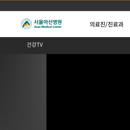
의료진/진료과
건강TV