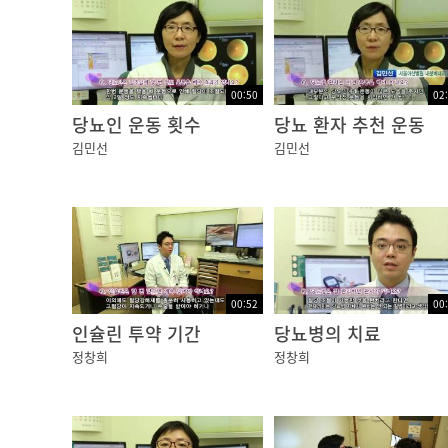
긴 막대 모양의 중추 신경으로 척추 뼈에 의해
척수에서 분지되는 척수신경은
총 31쌍으로 이루어져 있고
00:50
02
당뇨인 운동 횟수
당뇨 환자 추천 운동
8쌍의 목신경, 12쌍의 가슴신경. 5쌍의 허리신
김민선
김민선
5쌍의 엉치신경 그리고 1쌍의 꼬리신경이
척추뼈에 있는 구멍을 통과하여 전신으로 뻗어
척수신경을 자세히 살펴보면
등쪽과 배쪽으로 나누어볼 수 있는데
등쪽은 말초에서 수집된 정보를 뇌로 전달하고,
00:52
00
배쪽은 뇌로부터의 정보를 말초로 전달합니다.
인슐린 투약 기간
당뇨병의 치료
정창희
정창희
대부분의 운동 명령은 뇌에서 내려지지만
척수가 중추가 되어 운동 명령을 내리기도 하는