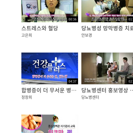
고무망치로 무릎을 두드렸을 때 다리가 저절로
뜨거운 것에 닿았을 때 무의식적으로 피하는 등
00:36
01
척수가 중추가 되어 일어나는 반사 작용입니다.
스트레스와 혈당
당뇨병성 망막병증 치
고은희
안보경
신경에 이상이 생기면 해당 기관은
그 기능을 제대로 수행하지 못하고,
때에 따라서는 통증을 일으킬 수 있습니다.
뇌신경이 손상되면 그 위치에 따라
후각이나 미각을 상실하거나,
04:37
02
시력장애, 복시 등의 증상이 발생할 수 있습니다
합병증이 더 무서운 병, 당뇨병
당뇨병센터 홍
정창희
당뇨병센터
만약 삼차신경에 병적인 변화가 발생하면
얼굴의 이상감각과 함께, 음식물을 씹는 근육의
척수신경은