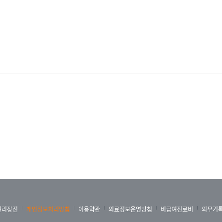
,
에는
없는지
권리장전
개인정보처리방침
이용약관
의료정보운영방침
비급여진료비
의무기