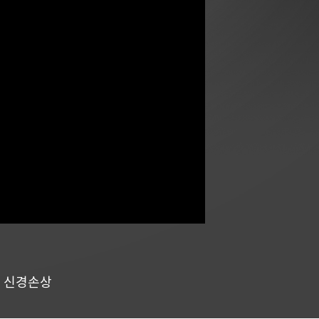
,
신경손상