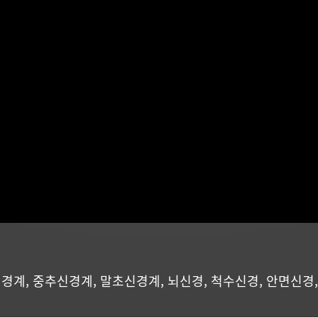
신경계
,
중추신경계
,
말초신경계
,
뇌신경
,
척수신경
,
안면신경