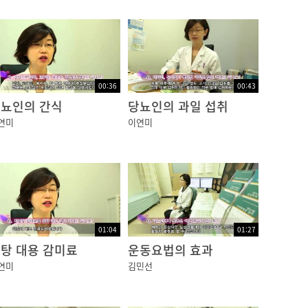
00:36
00:43
뇨인의 간식
당뇨인의 과일 섭취
연미
이연미
01:04
01:27
탕 대용 감미료
운동요법의 효과
연미
김민선