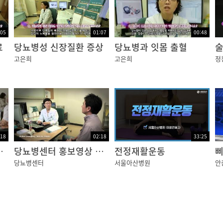
 올라가거나
의 행동이
:05
01:07
00:48
료
당뇨병성 신장질환 증상
당뇨병과 잇몸 출혈
술
고은희
고은희
정
:18
02:18
33:25
.
보영상 국문
당뇨병센터 홍보영상 영문
전정재활운동
당뇨병센터
서울아산병원
안
 근력이 약화되게 됩니다.