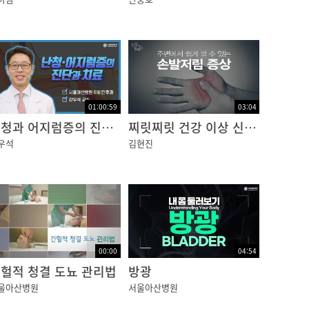
01:00:59
03:04
난청과 어지럼증의 진단과 치료
찌릿찌릿 건강 이상 신호, 손발 저림 [건강플러스]
우석
김현진
00:00
04:54
헐적 청결 도뇨 관리법
방광
울아산병원
서울아산병원