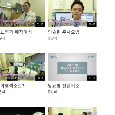
01:12
00:43
뇨병과 췌장이식
인슐린 주사요법
우제
정창희
00:55
01:11
화혈색소란?
당뇨병 진단기준
은희
정창희